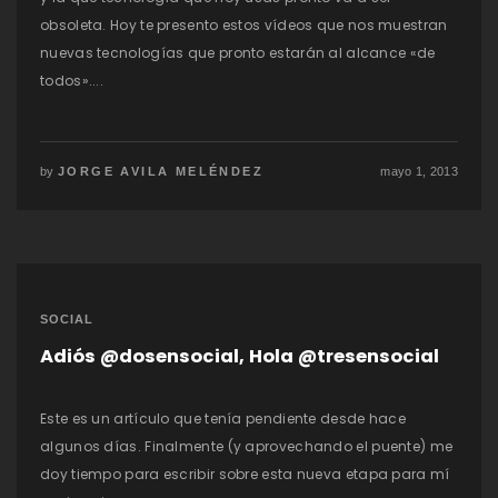
obsoleta. Hoy te presento estos vídeos que nos muestran
nuevas tecnologías que pronto estarán al alcance «de
todos»....
by
JORGE AVILA MELÉNDEZ
mayo 1, 2013
SOCIAL
Adiós @dosensocial, Hola @tresensocial
Este es un artículo que tenía pendiente desde hace
algunos días. Finalmente (y aprovechando el puente) me
doy tiempo para escribir sobre esta nueva etapa para mí