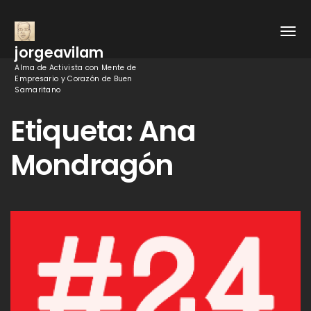
jorgeavilam
Alma de Activista con Mente de
Empresario y Corazón de Buen
Samaritano
Etiqueta:
Ana
Mondragón